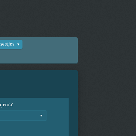
nestjes
rgrond