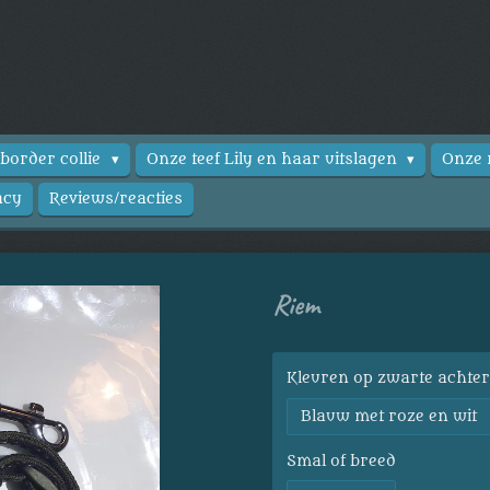
 border collie
Onze teef Lily en haar uitslagen
Onze 
acy
Reviews/reacties
Riem
Kleuren op zwarte achte
Smal of breed