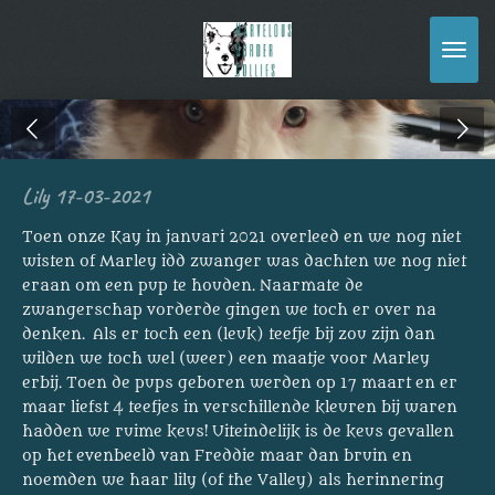
Ga
direct
naar
de
hoofdinhoud
Lily 17-03-2021
Toen onze Kay in januari 2021 overleed en we nog niet
wisten of Marley idd zwanger was dachten we nog niet
eraan om een pup te houden. Naarmate de
zwangerschap vorderde gingen we toch er over na
denken. Als er toch een (leuk) teefje bij zou zijn dan
wilden we toch wel (weer) een maatje voor Marley
erbij. Toen de pups geboren werden op 17 maart en er
maar liefst 4 teefjes in verschillende kleuren bij waren
hadden we ruime keus! Uiteindelijk is de keus gevallen
op het evenbeeld van Freddie maar dan bruin en
noemden we haar lily (of the Valley) als herinnering